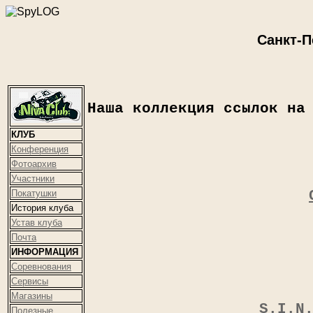
Санкт-П
Наша коллекция ссылок на
КЛУБ
Конференция
Фотоархив
Участники
Покатушки
История клуба
Устав клуба
Почта
ИНФОРМАЦИЯ
Соревнования
Сервисы
Магазины
S.I.N
Полезные