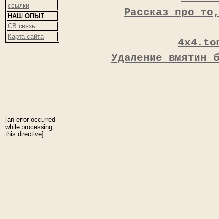
ссылки
Рассказ про то
НАШ ОПЫТ
CB связь
Карта сайта
4x4.to
Удаление вмятин 
[an error occurred
while processing
this directive]