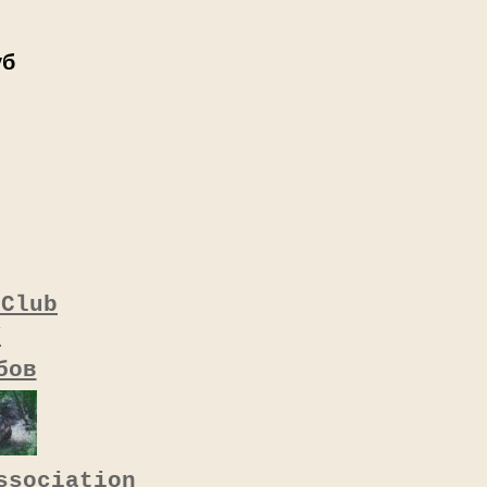
уб
 Club
У
бов
ssociation